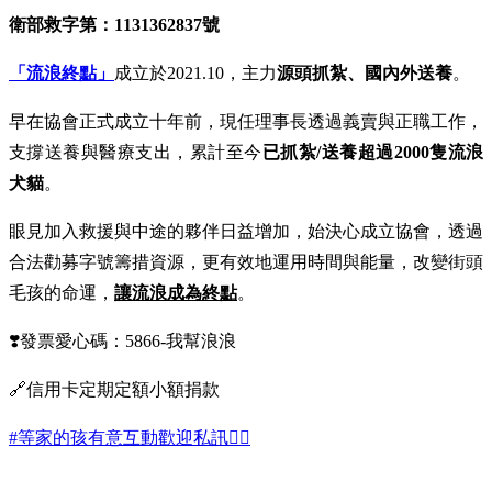
衛部救字第：1131362837號
「流浪終點」
成立於2021.10，主力
源頭抓紮、國內外送養
。
早在協會正式成立十年前，現任理事長透過義賣與正職工作，
支撐送養與醫療支出，累計至今
已抓紮/送養超過2000隻流浪
犬貓
。
眼見加入救援與中途的夥伴日益增加，始決心成立協會，透過
合法勸募字號籌措資源，更有效地運用時間與能量，改變街頭
毛孩的命運，
讓流浪成為終點
。
❣️發票愛心碼：5866-我幫浪浪
🔗信用卡定期定額小額捐款
#等家的孩有意互動歡迎私訊🙋‍♀