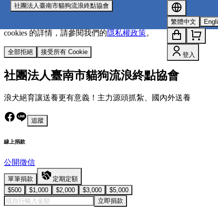
社團法人臺南市貓狗流浪終點協會
我們使用 cookies 來提升您的瀏覽體驗並分析網站流量。
您的
繁體中文
Engl
選擇將套用於所有 oen.tw 網站。
欲了解更多有關我們使用
cookies 的詳情，請參閱我們的
隱私權政策
。
全部拒絕
接受所有 Cookie
登入
社團法人臺南市貓狗流浪終點協會
浪犬絕育讓送養更有意義！主力源頭抓紮、國內外送養
追蹤
線上捐款
公開徵信
單筆捐款
定期定額
$500
$1,000
$2,000
$3,000
$5,000
立即捐款